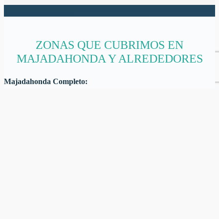
ZONAS QUE CUBRIMOS EN
MAJADAHONDA Y ALREDEDORES
Majadahonda Completo:
Majadahonda Centro · Monte del Pilar · El Carralero · Los Negrillos
· Golf Majadahonda · Zona Hospital Puerta de Hierro · Guadarrama
· Valle del Arcipreste
Alrededores
:
Las Rozas · Boadilla del Monte · Pozuelo Norte · Villanueva del
Pardillo · Villafranca del Castillo · Torrelodones
Si estás en la zona, llegamos hasta ti.